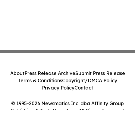
About
Press Release Archive
Submit Press Release
Terms & Conditions
Copyright/DMCA Policy
Privacy Policy
Contact
© 1995-2026 Newsmatics Inc. dba Affinity Group
Publishing & Tech News Iraq. All Rights Reserved.
Cookie Settings / Your Privacy Choices