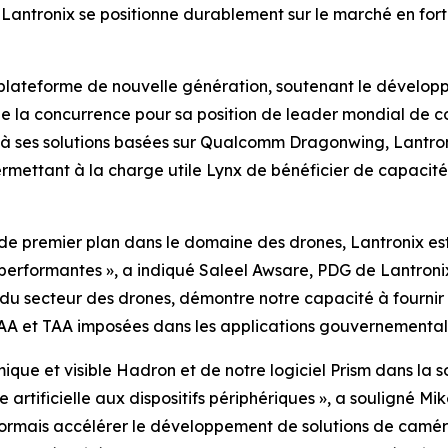
Lantronix se positionne durablement sur le marché en for
e plateforme de nouvelle génération, soutenant le dévelop
e la concurrence pour sa position de leader mondial de co
à ses solutions basées sur Qualcomm Dragonwing, Lantron
rmettant à la charge utile Lynx de bénéficier de capacit
de premier plan dans le domaine des drones, Lantronix est
erformantes », a indiqué Saleel Awsare, PDG de Lantronix
u secteur des drones, démontre notre capacité à fournir 
AA et TAA imposées dans les applications gouvernementale
que et visible Hadron et de notre logiciel Prism dans la 
artificielle aux dispositifs périphériques », a souligné Mi
ormais accélérer le développement de solutions de camér