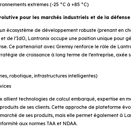
ironnements extrêmes (-25 °C à +85 °C)
volutive pour les marchés industriels et de la défense
à un écosystème de développement robuste (prenant en cha
e et de l’IdO, Lantronix occupe une position unique pour g
e. Ce partenariat avec Gremsy renforce le rôle de Lantro
ratégie de croissance à long terme de l’entreprise, axée su
es, robotique, infrastructures intelligentes)
rvices
ix allient technologies de calcul embarqué, expertise en ma
produits de ses clients. Cette approche de plateforme év
e marché de ses produits, mais elle permet également à La
onformité aux normes TAA et NDAA.