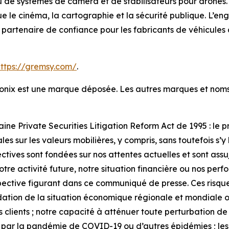
de systèmes de caméra et de stabilisateurs pour drones. 
ue le cinéma, la cartographie et la sécurité publique. L’e
 un partenaire de confiance pour les fabricants de véhicules
https://gremsy.com/
.
ntronix est une marque déposée. Les autres marques et no
aine Private Securities Litigation Reform Act de 1995 : le
s sur les valeurs mobilières, y compris, sans toutefois s’y l
tives sont fondées sur nos attentes actuelles et sont assuj
 notre activité future, notre situation financière ou nos pe
pective figurant dans ce communiqué de presse. Ces risque
dation de la situation économique régionale et mondiale ou 
os clients ; notre capacité à atténuer toute perturbation 
ite par la pandémie de COVID-19 ou d’autres épidémies ; les