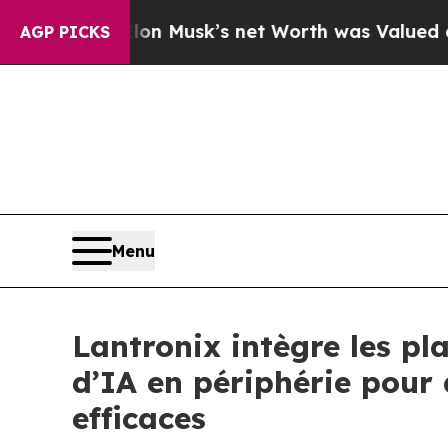
on Musk’s net Worth was Valued at More Than $1.
AGP PICKS
Menu
Lantronix intègre les p
d’IA en périphérie pour 
efficaces