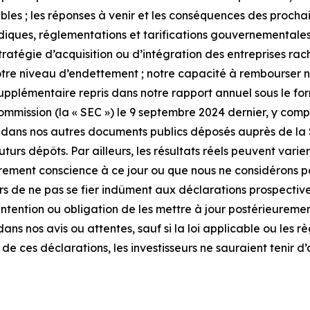
es ; les réponses à venir et les conséquences des prochain
diques, réglementations et tarifications gouvernementales
tégie d’acquisition ou d’intégration des entreprises rachet
notre niveau d’endettement ; notre capacité à rembourser no
upplémentaire repris dans notre rapport annuel sous le form
ission (la « SEC ») le 9 septembre 2024 dernier, y compri
que dans nos autres documents publics déposés auprès de la
turs dépôts. Par ailleurs, les résultats réels peuvent varier
rement conscience à ce jour ou que nous ne considérons p
 de ne pas se fier indûment aux déclarations prospectives
intention ou obligation de les mettre à jour postérieurem
dans nos avis ou attentes, sauf si la loi applicable ou les
e ces déclarations, les investisseurs ne sauraient tenir d’