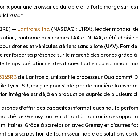
ronix pour une croissance durable et à forte marge sur les
d’ici 2030*
IRE) --
Lantronix Inc.
(NASDAQ : LTRX), leader mondial des
solution, conforme aux normes TAA et NDAA, a été choisie p
ur drones et véhicules aériens sans pilote (UAV). Fort d
 renforcer sa présence sur le marché des drones grâce à c
 le temps opérationnel des drones tout en consommant moin
5165RB
de Lantronix, utilisant le processeur Qualcomm® D
le Lynx ISR, conçue pour s’intégrer de manière transpare
n intégrée est déjà en production auprès de plusieurs cli
drones d’offrir des capacités informatiques haute perfo
le marché de Gremsy tout en offrant à Lantronix des opport
ilitaires. Grâce à sa relation avec Gremsy et d’autres fa
t ainsi sa position de fournisseur fiable de solutions con