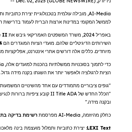
ניו יורק, Dec. 02, 2025 (GLOBE NEWSWIRE) --
מובילה עולמית בטכנולוגיית יצירת כתוביות ות
AI-Media
לממשל המקומי במדינות ארצות הברית לעמוד בדרישות הנג.
 II
באפריל 2024, משרד המשפטים האמריקאי גיבש את
השירותים הדיגיטליים שלהם. מועדי הציות המוגדרים הם
באפר,
מיוחדים. כללים אלה דורשים אתרי אינטרנט, אפליקציות מובי.
ia
כדי לתמוך בסוכנויות ממשלתיות בהכנות למועדים אלה,
הציות לרגולציה ולאפשר יותר את השגתו בקנה מידה גדול.
גופים ציבוריים מתמודדים עם אחד מהשינויים המשמעותיי
II קובע ציפיות ברורות לנגישות דיגיטלית - והמשימה שלנו היא לצייד ממשלות בכלים מבוססי בינה מלאכותית שמספקים
Title
"הכלל החדש של ADA
ובקנה מידה."
רשימת בדיקה בת 10 נקודות לתאימות לתקנו
מפרסמת
AI-Media
כחלק מהיוזמה,
מלאכו
בינה
מועצמת
ותמלול
כתוביות
יצירת
:
LEXI Text