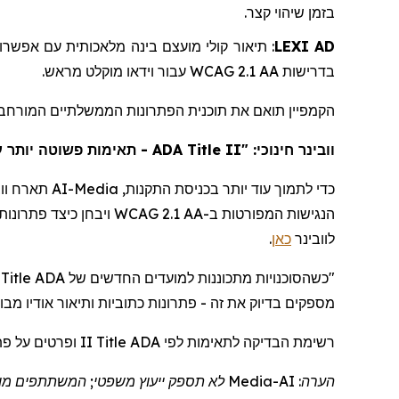
.
קצר
שיהוי
בזמן
אפשרוי
עם
מלאכותית
בינה
מועצם
קולי
תיאור
:
LEXI AD
.
מראש
מוקלט
וידאו
עבור
WCAG 2.1 AA
בדרישות
הקמפיין תואם את תוכנית הפתרונות הממשלתיים המורח AI-
תאימות פשוטה יותר עם"
ADA Title II
חינוכי: "
וובינר
וו
תארח
AI-Media
כדי לתמוך עוד יותר בכניסת התקנות,
הנגישות המפורטות ב-WCAG 2.1 AA ויבחן כיצד פתרונות כתוביות ותיאור אודיו מבוססי בינה מלאכותית יכולים לתמוך בעמידה בתקנות. המשתתפים יכולים לצפות בפרטים ולהירשם
.
כאן
לוובינר
הן מחפשות דרכים ניתנ
Title
"כשהסוכנויות מתכוננות למועדים החדשים של ADA
מספקים בדיוק את זה - פתרונות כתוביות ותיאור אודיו
מבו
II ופרטים על פתרונות AI-
Title
לפי ADA
לתאימות
רשימת הבדיקה
לא תספק ייעוץ משפטי; המשתתפים מוז
Media
הערה: AI-