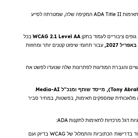
המקיפה שלה, שמטרתה לסייע
ADA Title II
, אימות
בכל
WCAG 2.1 Level AA
, ופים ציבוריים לעמוד בתקן
עבור תחומי שיפוט קטנים יותר ומחוזות
יים והגברת המודעות לפתרונות שלה שנועדו לפשט את
.
Media
, מייסד שותף ומנכ"ל AI-
)
Tony Abra
תאימות,
בפשטות, במחיר סביר
:
ADA
, ות דגל מרכזיות לתאימות לתקנות
ועם
בדיוק
WCAG
של
והתמלול
הכתוביות
בדרישות
ד