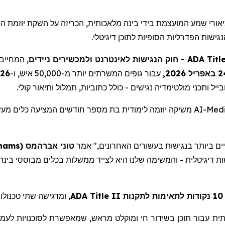
יאורי שמע המועצמת בידי בינה מלאכותית, הכריזה על השקת יוזמת הת
ישות הפדרליות הסופיות לתוכן דיגיטלי
המחייב ג
- חוק הנגישות לאינטרנט ולמכשירים ניידים
ADA Title
24 יל 2026
עבור גופים המשרתים יותר מ-50,000 איש, ו-
26 באפריל 2027,
יל ותכני מולטימדיה נגישים - כולל כתוביות, תמלול ותיאור קולי
משיקה יוזמה לימודית בת מספר חודשים המציעה כלים מעש
AI-Med
hams
(
אברהמס
טוני
"ם ביותר בנגישות בעשורים האחרונים," אמר
ומדגישה שתי טכנולוגי
ADA Title II
ת
לעמו
לסוכנויות
שמאפשרת
,
מראש
ומוקלט
חי
בשידור
תוכן
עבור
תית