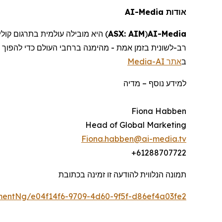
AI-Media
אודות
)
ASX: AIM
(
AI-
Media
רב-לשונית בזמן אמת - מהימנה ברחבי העולם כדי להפוך
Media
אתר AI-
ב
מדיה
–
למידע נוסף
Fiona Habben
Head of Global Marketing
Fiona.habben@ai-media.tv
+61288707722
תמונה הנלווית להודעה זו זמינה בכתובת
entNg/e04f14f6-9709-4d60-9f5f-d86ef4a03fe2