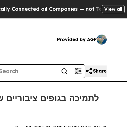
onnected oil Companies — not Taxpayers — the Ch
View all
Provided by AGP
Share