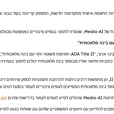
ו
טבעי
בקול
קריינות
המספק
,
חדשות
מתקדמות
אישית
התאמה
ות
שנועדה לתמוך בגופים ציבוריים באמצעות טכנולוגי.
Media
בת של
-  בינה מלאכותית
תאימות פשוטה יותר עם בינה מלאכותית", ב
ADA Title II
ארצי, "
בינר
II, ות להרחבה וחסכוניות לספק שירותים דיגיטליים נגישים," אמר
ססי
בינה מלאכותית המסייעים לגופים ציבוריים לעמוד בסטנדרטים  WCAG 2.1 AA בהיקף רחב.
.
כאן
שיכולים לסייע לגופים לעמוד בדרישות זמינים
Media
מנים להתייעץ עם
היועצים המשפטיים
שלהם עם שאלות בנוגע לפרשנ.